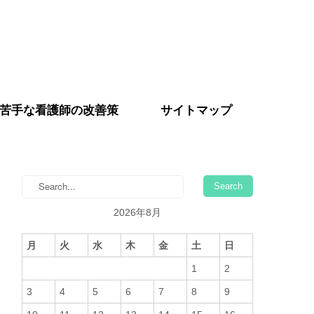
苦手な看護師の改善策
サイトマップ
2026年8月
月
火
水
木
金
土
日
1
2
3
4
5
6
7
8
9